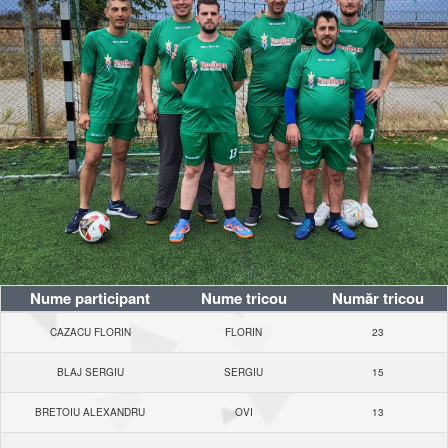
Nume participant
Nume tricou
Număr tricou
CAZACU FLORIN
FLORIN
23
BLAJ SERGIU
SERGIU
15
BRETOIU ALEXANDRU
OVI
13