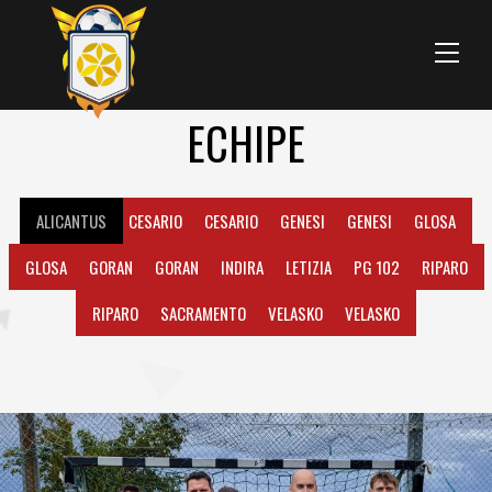
Menu
ECHIPE
ALICANTUS
CESARIO
CESARIO
GENESI
GENESI
GLOSA
GLOSA
GORAN
GORAN
INDIRA
LETIZIA
PG 102
RIPARO
RIPARO
SACRAMENTO
VELASKO
VELASKO