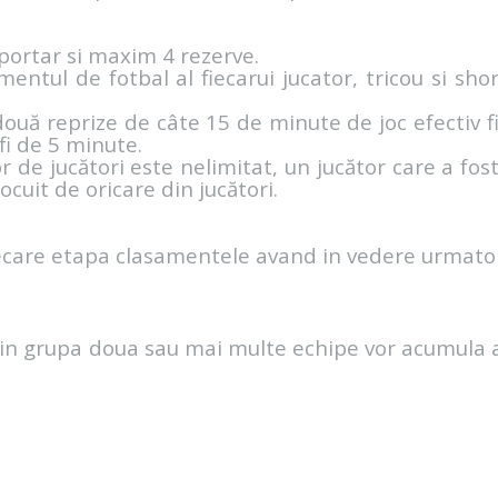
 portar si maxim 4 rezerve.
ntul de fotbal al fiecarui jucator, tricou si shor
ouă reprize de câte 15 de minute de joc efectiv fi
fi de 5 minute.
or de jucători este nelimitat, un jucător care a fo
locuit de oricare din jucători.
iecare etapa clasamentele avand in vedere urmator
din grupa doua sau mai multe echipe vor acumula 