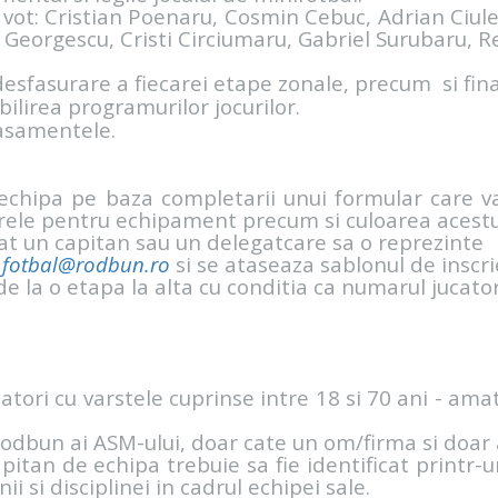
 vot: Cristian Poenaru, Cosmin Cebuc, Adrian Ciul
 Georgescu, Cristi Circiumaru, Gabriel Surubaru, Re
 desfasurare a fiecarei etape zonale, precum si fin
bilirea programurilor jocurilor.
lasamentele.
 echipa pe baza completarii unui formular care v
rele pentru echipament precum si culoarea acest
at un capitan sau un delegatcare sa o reprezinte
e
fotbal@rodbun.ro
si se ataseaza sablonul de inscr
 de la o etapa la alta cu conditia ca numarul juca
atori cu varstele cuprinse intre 18 si 70 ani - ama
i Rodbun ai ASM-ului, doar cate un om/firma si doar
pitan de echipa trebuie sa fie identificat printr-u
nii si disciplinei in cadrul echipei sale.