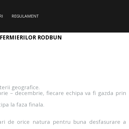
RI
REGULAMENT
 FERMIERILOR RODBUN
erii geografice.
ie – decembrie, fiecare echipa va fi gazda prin
pa la faza finala.
ari de orice natura pentru buna desfasurare a