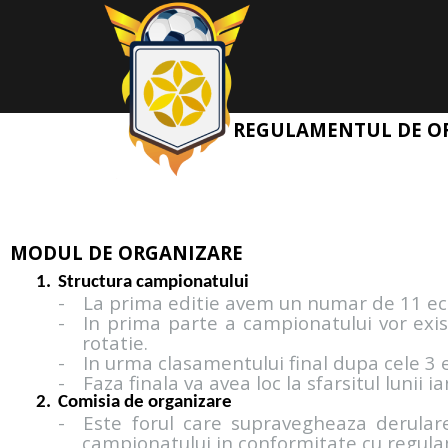
REGULAMENTUL DE OR
MODUL DE ORGANIZARE
Structura campionatului
-
La prima editie avem un numar de 11 echi
-
In prima parte a campionatului vor exis
rotatie.
-
In urma clasamentului final dupa cele 3 e
-
Faza finala va avea loc la sfarsitul lunii i
Comisia de organizare
-
Este forul care supravegheaza derular
campionatului in conformitate cu regulame