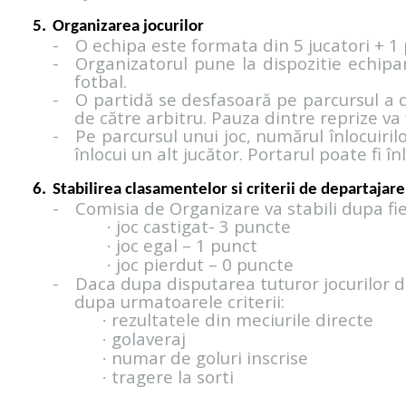
Organizarea jocurilor
-
O echipa este formata din 5 jucatori + 1
-
Organizatorul pune la dispozitie echipame
fotbal.
-
O partidă se desfasoară pe parcursul a d
de către arbitru. Pauza dintre reprize va 
-
Pe parcursul unui joc, numărul înlocuiril
înlocui un alt jucător. Portarul poate fi în
Stabilirea clasamentelor si criterii de departajare
-
Comisia de Organizare va stabili dupa f
joc castigat- 3 puncte
·
joc egal – 1 punct
·
joc pierdut – 0 puncte
·
-
Daca dupa disputarea tuturor jocurilor 
dupa urmatoarele criterii:
rezultatele din meciurile directe
·
golaveraj
·
numar de goluri inscrise
·
tragere la sorti
·