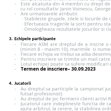
-
Este alcatuita din 4 membri cu drept de
cu rol consultativ: Janin Voinescu, George
-
Are urmatoarele atributii:
Stabileste grupele, zilele si locurile de
·
Efectueaza tragerile la sorti pentru sta
·
Omologheaza rezultatele jocurilor si c
·
Echipele participante
-
Fiecare ASM are dreptul de a inscrie o
(minim 8 - maxim 10), marimile si nume
-
Fiecare echipa va trebui sa aiba desemn
-
Pentru inscriere se trimite un mail catr
-
Lotul echipei poate sa sufere modificari
-
Termen de inscriere– 30.09.2023
Jucatorii
-
Au dreptul sa participle la campionat juc
futsal profesionist)
-
Au dreptul de joc fermierii clienti activ
-
Jucatorul care indeplineste functia de ca
ajuta arbitrul, la cerere, la stabilirea ordi