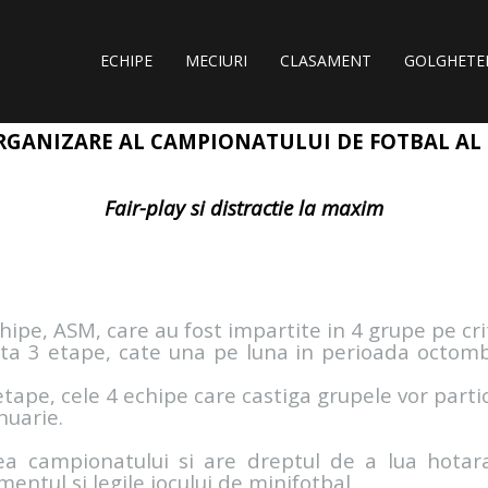
ECHIPE
MECIURI
CLASAMENT
GOLGHETE
GANIZARE AL CAMPIONATULUI DE FOTBAL AL
Fair-play si distractie la maxim
pe, ASM, care au fost impartite in 4 grupe pe crit
ta 3 etape, cate una pe luna in perioada octombr
tape, cele 4 echipe care castiga grupele vor partici
anuarie.
ea campionatului si are dreptul de a lua hotar
ntul si legile jocului de minifotbal.