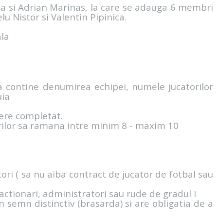
ea si Adrian Marinas, la care se adauga 6 membri
lu Nistor si Valentin Pipinica.
ala
a contine denumirea echipei, numele jucatorilor
uia
iere completat.
torilor sa ramana intre minim 8 - maxim 10
tori ( sa nu aiba contract de jucator de fotbal sau
 actionari, administratori sau rude de gradul I
n semn distinctiv (brasarda) si are obligatia de a